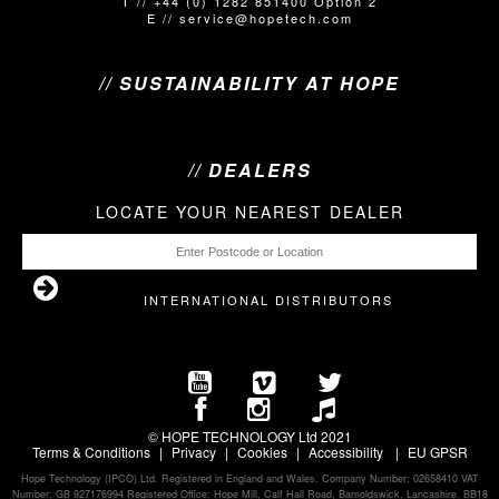
T // +44 (0) 1282 851400 Option 2
E // service@hopetech.com
// SUSTAINABILITY AT HOPE
// DEALERS
LOCATE YOUR NEAREST DEALER
INTERNATIONAL DISTRIBUTORS
© HOPE TECHNOLOGY Ltd 2021
Terms & Conditions
Privacy
Cookies
Accessibility
EU GPS
R
Hope Technology (IPCO) Ltd. Registered in England and Wales. Company Number: 02658410 VAT
Number: GB 927176994 Registered Office: Hope Mill, Calf Hall Road, Barnoldswick, Lancashire. BB18