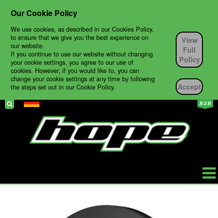
Our Cookie Policy
We use cookies, as described in our Cookies Policy,
to ensure that we give you the best experience on
View
our website.
Full
If you continue to use our website without changing
Policy
your cookie settings, you agree to our use of
cookies. However, if you would like to, you can
change your cookie settings at any time by following
Accept
the steps set out in our Cookie Policy.
HOPE
PRODUKTE
BIKES
TECH SUPPORT