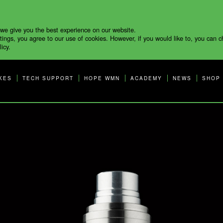
 we give you the best experience on our website.
tings, you agree to our use of cookies. However, if you would like to, you can 
icy.
KES
TECH SUPPORT
HOPE WMN
ACADEMY
NEWS
SHOP