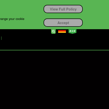
View Full Policy
change your cookie
Accept