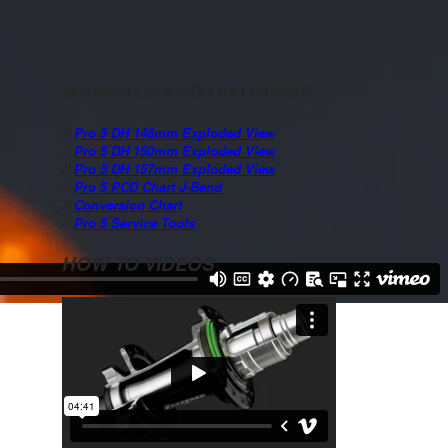
MANUALS AND DIAGRAMS
//
Pro 5 DH 148mm Exploded View
//
Pro 5 DH 150mm Exploded View
//
Pro 5 DH 157mm Exploded View
//
Pro 5 PCD Chart J-Bend
//
Conversion Chart
//
Pro 5 Service Tools
HOW TO VIDEOS