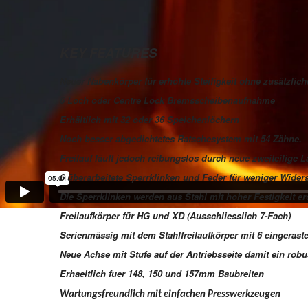
KEY FEATURES
Neuer Nabenkörper für erhöhte Steifigkeit ohne zusätzlic
6 Loch oder Centre Lock Bremsscheibenaufnahme
Erhältlich mit 32 oder 36 Speichenlöchern
Noch besser abgedichtetes Ratschesystem mit 54 Zähne.
Freilauf läuft jedoch reibungslos durch neue zweiteilige 
6 überarbeitete Sperrklinken und Feder für weniger Wide
Die Sperrklinken werden aus Stahl mit hoher Festigkeit er
Freilaufkörper für HG und XD
(Ausschliesslich 7-Fach)
Serienmässig mit dem Stahlfreilaufkörper mit 6 eingeraste
Neue Achse mit Stufe auf der Antriebsseite damit ein rob
Erhaeltlich fuer 148, 150 und 157mm Baubreiten
Wartungsfreundlich mit einfachen Presswerkzeugen