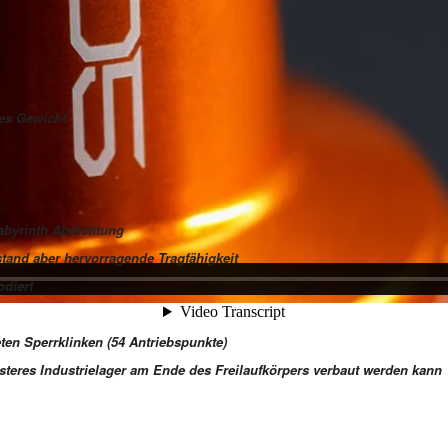
hes Gewicht
Labyrinth Abdichtung
rstand aber hervorragende Tragfähigkeit
odiert
ten Sperrklinken (54 Antriebspunkte)
usteres Industrielager am Ende des Freilaufkörpers verbaut werden kann